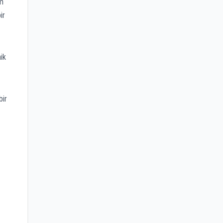
im
ir
ik
bir