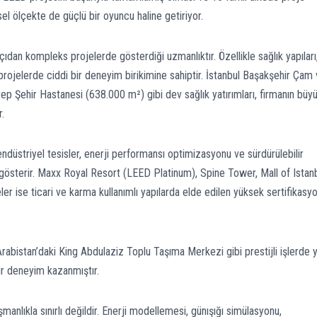
el ölçekte de güçlü bir oyuncu haline getiriyor.
çıdan kompleks projelerde gösterdiği uzmanlıktır. Özellikle sağlık yapıları
rojelerde ciddi bir deneyim birikimine sahiptir. İstanbul Başakşehir Çam
p Şehir Hastanesi (638.000 m²) gibi dev sağlık yatırımları, firmanın büy
r.
endüstriyel tesisler, enerji performansı optimizasyonu ve sürdürülebilir
 gösterir. Maxx Royal Resort (LEED Platinum), Spine Tower, Mall of Istan
er ise ticari ve karma kullanımlı yapılarda elde edilen yüksek sertifikasy
Arabistan’daki King Abdulaziz Toplu Taşıma Merkezi gibi prestijli işlerde 
ir deneyim kazanmıştır.
nlıkla sınırlı değildir. Enerji modellemesi, günışığı simülasyonu,