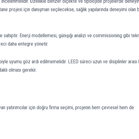
 incelenmelidir. Özellikle benzer ölçekte ve tipolojide projelerde deney
tane projesi için danışman seçilecekse, sağlık yapılarında deneyimi olan b
 sahiptir. Enerji modellemesi, günışığı analizi ve commissioning gibi tekn
reci daha entegre yönetir.
ibiyle uyumu göz ardı edilmemelidir. LEED süreci uzun ve disiplinler arası 
aklı olması gerekir.
yan yatırımcılar için doğru firma seçimi, projenin hem çevresel hem de