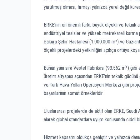
yürütmüş olması, firmayı yalnızca yerel değil küres
ERKE’nin en önemli farkı, büyük ölçekli ve teknik a
endüstriyel tesisler ve yüksek metrekareli karma p
Sakura Şehir Hastanesi (1.000.000 m²) ve Gaziante
ölçekli projelerdeki yetkinliğini açıkça ortaya koya
Bunun yanı sıra Vestel Fabrikası (93.562 m²) gibi 
üretim altyapısı açısından ERKE’nin teknik gücünü
ve Türk Hava Yolları Operasyon Merkezi gibi projel
başarılarının somut örnekleridir.
Uluslararası projelerde de aktif olan ERKE, Suudi 
alarak global standartlara uyum konusunda ciddi b
Hizmet kapsamı oldukça geniştir ve yalnızca danışma