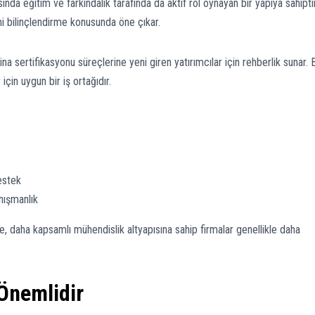
ında eğitim ve farkındalık tarafında da aktif rol oynayan bir yapıya sahiptir
ni bilinçlendirme konusunda öne çıkar.
ina sertifikasyonu süreçlerine yeni giren yatırımcılar için rehberlik sunar. 
çin uygun bir iş ortağıdır.
estek
anışmanlık
 daha kapsamlı mühendislik altyapısına sahip firmalar genellikle daha
Önemlidir