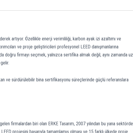
iderek artıyor. Özellikle enerji verimliliği, karbon ayak izi azaltımı ve
tırımcıları ve proje geliştiricileri profesyonel LEED danışmanlarına
nda doğru firmayı seçmek, yalnızca sertifika almak değil, aynı zamanda u
gelir.
kan ve sürdürülebilir bina sertifikasyonu süreçlerinde güçlü referanslara
.
 gelen firmalardan biri olan ERKE Tasarım, 2007 yılından bu yana sektörde
a LEED projesini başarıyla tamamlamış olması ve 15 farklı ülkede proje