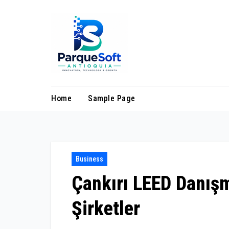
Skip
to
content
Home
Sample Page
Business
Çankırı LEED Danış
Şirketler