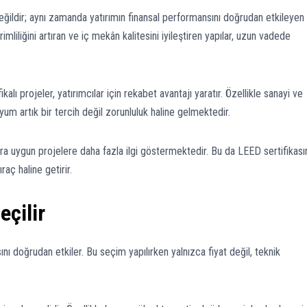
değildir; aynı zamanda yatırımın finansal performansını doğrudan etkileyen
erimliliğini artıran ve iç mekân kalitesini iyileştiren yapılar, uzun vadede
alı projeler, yatırımcılar için rekabet avantajı yaratır. Özellikle sanayi ve
e uyum artık bir tercih değil zorunluluk haline gelmektedir.
lara uygun projelere daha fazla ilgi göstermektedir. Bu da LEED sertifikasın
aç haline getirir.
çilir
 doğrudan etkiler. Bu seçim yapılırken yalnızca fiyat değil, teknik